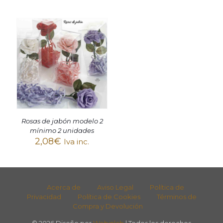
Rosas de jabón modelo 2
mínimo 2 unidades
2,08
€
Iva inc.
Acerca de
Aviso Legal
Política de
Privacidad
Política de Cookies
Términos de
Compra y Devolución
© 2026 Diseño por
Webinlab
| Todos los derechos