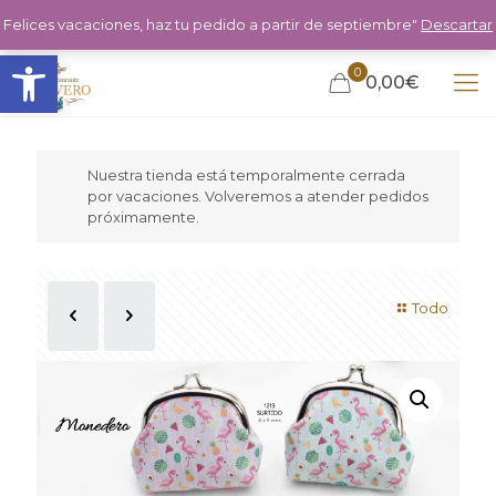
Felices vacaciones, haz tu pedido a partir de septiembre"
Descartar
Abrir barra de herramientas
0
0,00€
Nuestra tienda está temporalmente cerrada
por vacaciones. Volveremos a atender pedidos
próximamente.
Todo