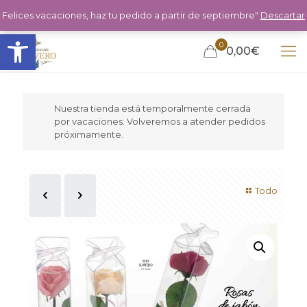
Felices vacaciones, haz tu pedido a partir de septiembre"
Descartar
Abrir barra de herramientas
0
0,00€
Nuestra tienda está temporalmente cerrada
por vacaciones. Volveremos a atender pedidos
próximamente.
Todo