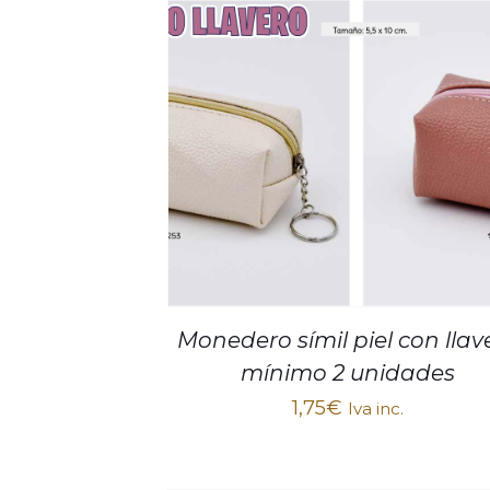
Monedero símil piel con llav
mínimo 2 unidades
1,75
€
Iva inc.