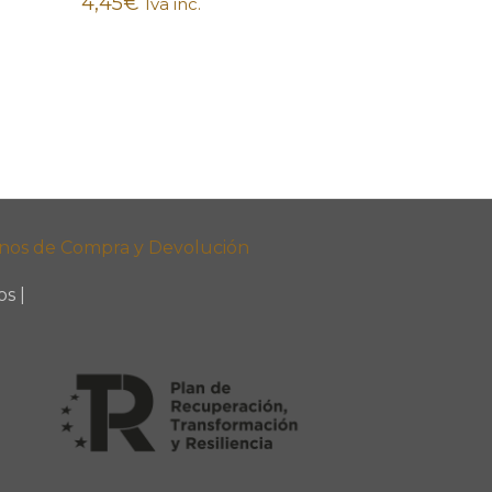
4,45
€
Iva inc.
nos de Compra y Devolución
s |