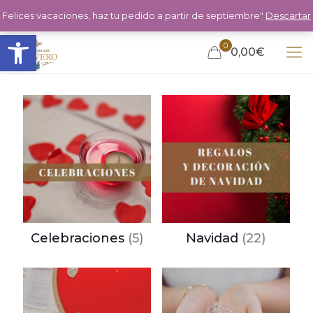
Felices vacaciones, haz tu pedido a partir de septiembre"
Descartar
Abrir barra de herramientas
0
0,00€
Celebraciones
(5)
Navidad
(22)