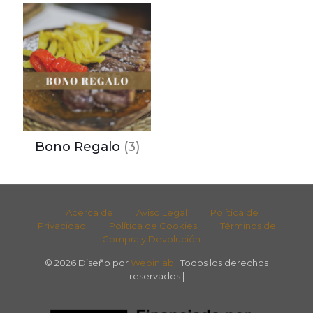
Bono Regalo
(3)
Acerca de
Aviso Legal
Política de
Privacidad
Política de Cookies
Términos de
Compra y Devolución
© 2026 Diseño por
Webinlab
| Todos los derechos
reservados |