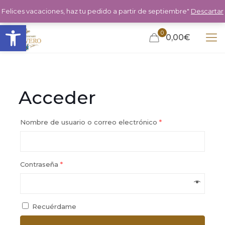
Felices vacaciones, haz tu pedido a partir de septiembre"
Descartar
Abrir barra de herramientas
0
0,00€
Acceder
Nombre de usuario o correo electrónico
*
Contraseña
*
Recuérdame