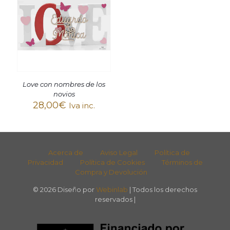
Love con nombres de los
novios
28,00
€
Iva inc.
Acerca de
Aviso Legal
Política de
Privacidad
Política de Cookies
Términos de
Compra y Devolución
© 2026 Diseño por
Webinlab
| Todos los derechos
reservados |