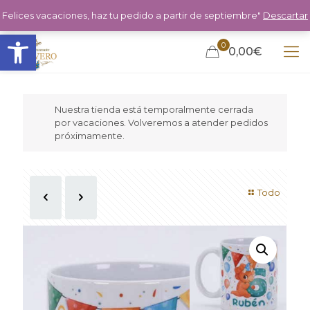
Felices vacaciones, haz tu pedido a partir de septiembre"
Descartar
Abrir barra de herramientas
0
0,00€
Nuestra tienda está temporalmente cerrada
por vacaciones. Volveremos a atender pedidos
próximamente.
Todo