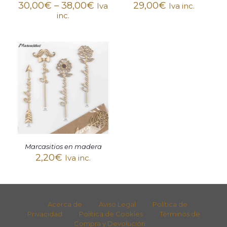
30,00
€
–
38,00
€
29,00
€
Iva
Iva inc.
inc.
Marcasitios en madera
2,20
€
Iva inc.
Acerca de
Aviso Legal
Política de
Privacidad
Política de Cookies
Términos de
Compra y Devolución