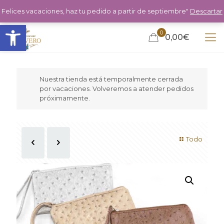
Felices vacaciones, haz tu pedido a partir de septiembre"
Descartar
Abrir barra de herramientas
0
0,00€
Nuestra tienda está temporalmente cerrada
por vacaciones. Volveremos a atender pedidos
próximamente.
Todo