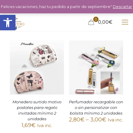
Felices vacaciones, haz tu pedido a partir de septiembre"
Descartar
Abrir barra de herramientas
0
0,00€
Monedero surtido motivo
Perfumador recargable con
postales para regalo
o sin personalizar con
invitadas mínimo 2
bolsita mínimo 2 unidades
unidades
2,80
€
–
3,00
€
Iva inc.
1,69
€
Iva inc.