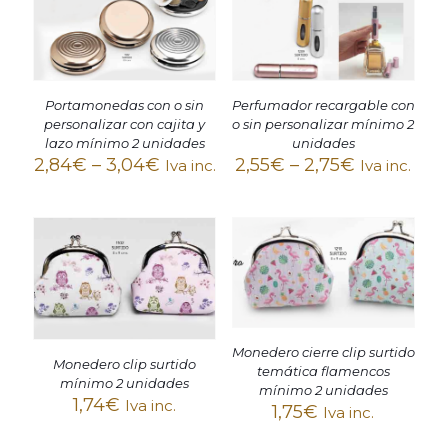
Portamonedas con o sin
Perfumador recargable con
personalizar con cajita y
o sin personalizar mínimo 2
lazo mínimo 2 unidades
unidades
2,84
€
–
3,04
€
2,55
€
–
2,75
€
Iva inc.
Iva inc.
Monedero cierre clip surtido
Monedero clip surtido
temática flamencos
mínimo 2 unidades
mínimo 2 unidades
1,74
€
Iva inc.
1,75
€
Iva inc.