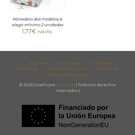
Monedero dos modelos a
elegir mínimo 2 unidades
1,77
€
Iva inc.
Acerca de
Aviso Legal
Política de
Privacidad
Política de Cookies
Términos de
Compra y Devolución
© 2026 Diseño por
Webinlab
| Todos los derechos
reservados |