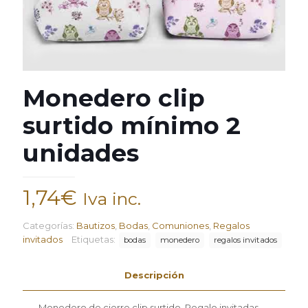
Monedero clip
surtido mínimo 2
unidades
1,74
€
Iva inc.
Categorías:
Bautizos
,
Bodas
,
Comuniones
,
Regalos
invitados
Etiquetas:
bodas
monedero
regalos invitados
Descripción
Monedero de cierre clip surtido. Regalo invitadas.