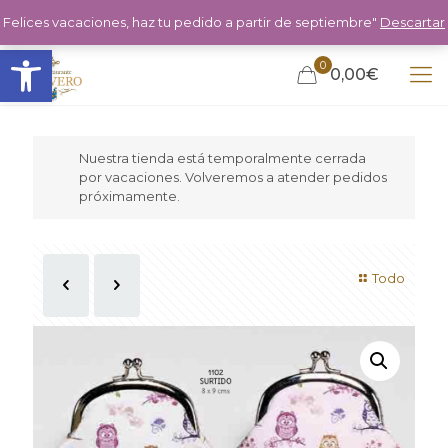
Felices vacaciones, haz tu pedido a partir de septiembre"
Descartar
Abrir barra de herramientas
0
0,00€
Nuestra tienda está temporalmente cerrada
por vacaciones. Volveremos a atender pedidos
próximamente.
Todo