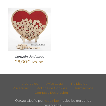
Corazón de deseos
29,00
€
Iva inc.
Acerca de
Aviso Legal
Política de
Privacidad
Política de Cookies
Términos de
Compra y Devolución
© 2026 Diseño por
Webinlab
| Todos los derechos
reservados |