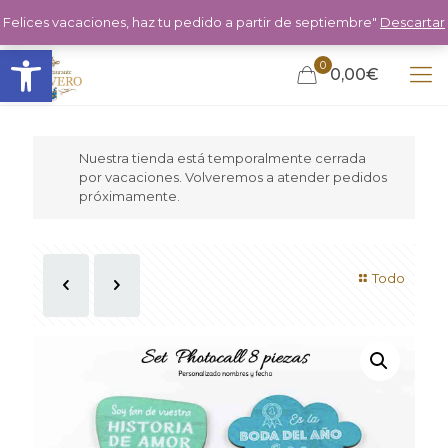
Felices vacaciones, haz tu pedido a partir de septiembre"
Descartar
Abrir barra de herramientas
0
0,00€
Nuestra tienda está temporalmente cerrada
por vacaciones. Volveremos a atender pedidos
próximamente.
Todo