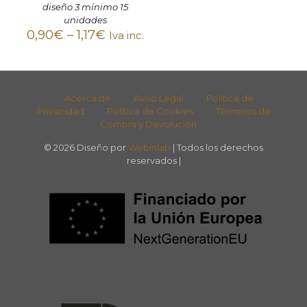
diseño 3 mínimo 15
unidades
0,90
€
–
1,17
€
Iva inc.
Acerca de
Aviso Legal
Política de
Privacidad
Política de Cookies
Términos de
Compra y Devolución
© 2026 Diseño por
Webinlab
| Todos los derechos
reservados |