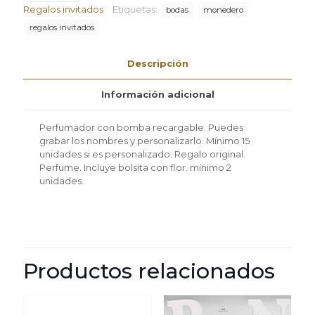
personalizar
Regalos invitados
Etiquetas:
bodas
monedero
con
regalos invitados
bolsita
mínimo
2
Descripción
unidades
cantidad
Información adicional
Perfumador con bomba recargable. Puedes
grabar los nombres y personalizarlo. Mínimo 15
unidades si es personalizado. Regalo original.
Perfume. Incluye bolsita con flor.
mínimo 2
unidades.
Productos relacionados