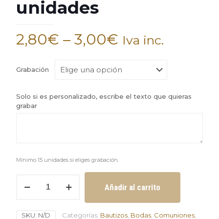
unidades
2,80
€
–
3,00
€
Iva inc.
Grabación
Solo si es personalizado, escribe el texto que quieras
grabar
Mínimo 15 unidades si eliges grabación.
Perfumador
Añadir al carrito
recargable
con
o
SKU:
N/D
Categorías:
Bautizos
,
Bodas
,
Comuniones
,
sin