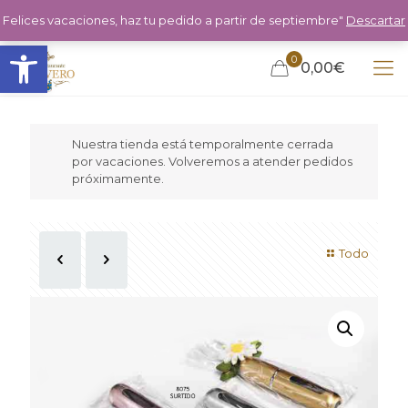
Felices vacaciones, haz tu pedido a partir de septiembre"
Descartar
Abrir barra de herramientas
0
0,00€
Nuestra tienda está temporalmente cerrada
por vacaciones. Volveremos a atender pedidos
próximamente.
Todo