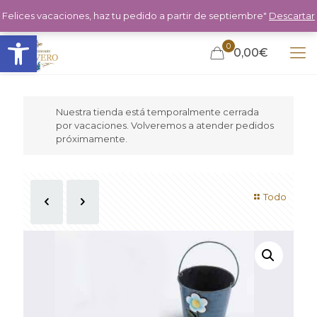
Felices vacaciones, haz tu pedido a partir de septiembre"
Descartar
Abrir barra de herramientas
0
0,00€
Nuestra tienda está temporalmente cerrada
por vacaciones. Volveremos a atender pedidos
próximamente.
Todo