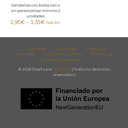
Sandalias con bolsa con o
sin personalizar mínimo 2
unidades
2,95
€
–
3,35
€
Iva inc.
Acerca de
Aviso Legal
Política de
Privacidad
Política de Cookies
Términos de
Compra y Devolución
© 2026 Diseño por
Webinlab
| Todos los derechos
reservados |