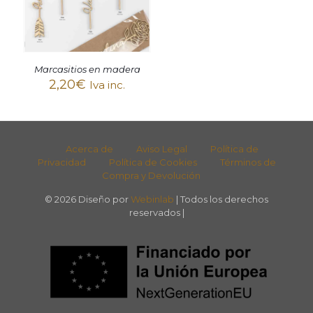
Marcasitios en madera
2,20
€
Iva inc.
Acerca de
Aviso Legal
Política de
Privacidad
Política de Cookies
Términos de
Compra y Devolución
© 2026 Diseño por
Webinlab
| Todos los derechos
reservados |