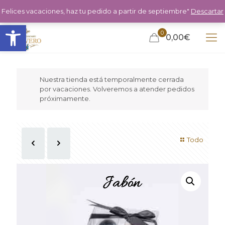
Felices vacaciones, haz tu pedido a partir de septiembre"
Descartar
Abrir barra de herramientas
0
0,00€
Nuestra tienda está temporalmente cerrada
por vacaciones. Volveremos a atender pedidos
próximamente.
Todo