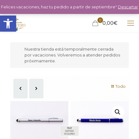
Felices vacaciones, haz tu pedido a partir de septiembre"
Descartar
Abrir barra de herramientas
0
0,00€
Nuestra tienda está temporalmente cerrada
por vacaciones. Volveremos a atender pedidos
próximamente.
Todo