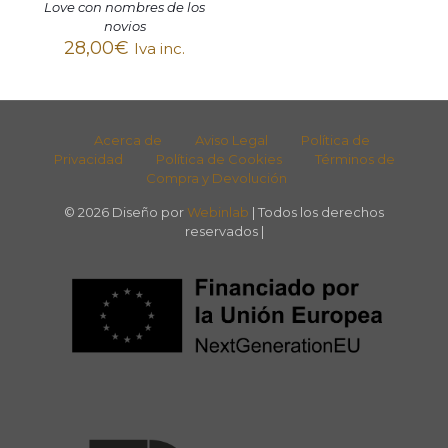
Love con nombres de los
novios
28,00
€
Iva inc.
Acerca de
Aviso Legal
Política de
Privacidad
Política de Cookies
Términos de
Compra y Devolución
© 2026 Diseño por
Webinlab
| Todos los derechos
reservados |