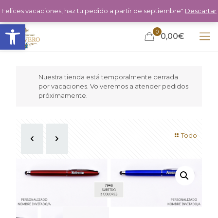
Felices vacaciones, haz tu pedido a partir de septiembre"
Descartar
Abrir barra de herramientas
0
0,00€
Nuestra tienda está temporalmente cerrada
por vacaciones. Volveremos a atender pedidos
próximamente.
Todo