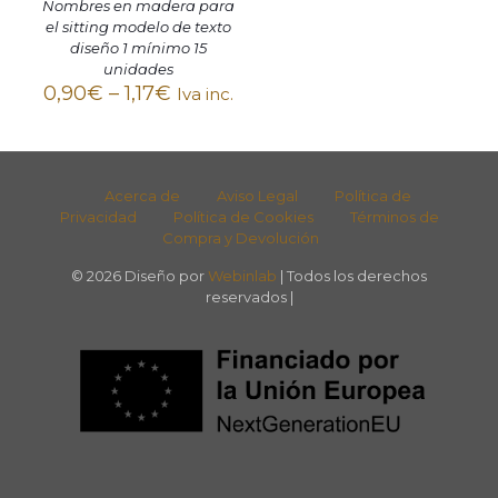
Nombres en madera para
el sitting modelo de texto
diseño 1 mínimo 15
unidades
0,90
€
–
1,17
€
Iva inc.
Acerca de
Aviso Legal
Política de
Privacidad
Política de Cookies
Términos de
Compra y Devolución
© 2026 Diseño por
Webinlab
| Todos los derechos
reservados |