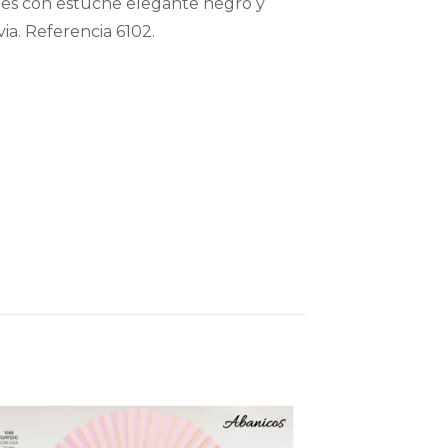
tes con estuche elegante negro y
via. Referencia 6102.