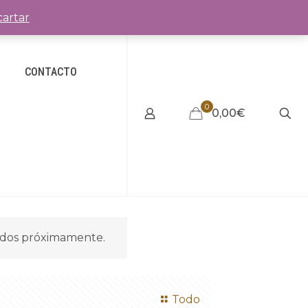
artar
CONTACTO
0
0,00€
idos próximamente.
Todo