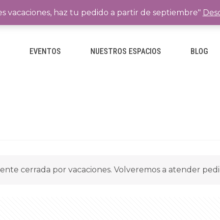
es vacaciones, haz tu pedido a partir de septiembre"
Desc
E
EVENTOS
NUESTROS ESPACIOS
BLOG
ente cerrada por vacaciones. Volveremos a atender ped