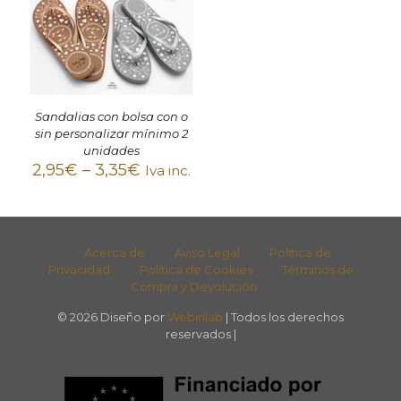
Sandalias con bolsa con o
sin personalizar mínimo 2
unidades
2,95
€
–
3,35
€
Iva inc.
Acerca de
Aviso Legal
Política de
Privacidad
Política de Cookies
Términos de
Compra y Devolución
© 2026 Diseño por
Webinlab
| Todos los derechos
reservados |