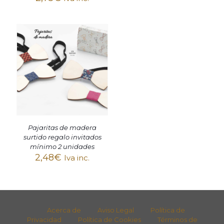
Pajaritas de madera
surtido regalo invitados
mínimo 2 unidades
2,48
€
Iva inc.
Acerca de
Aviso Legal
Política de
Privacidad
Política de Cookies
Términos de