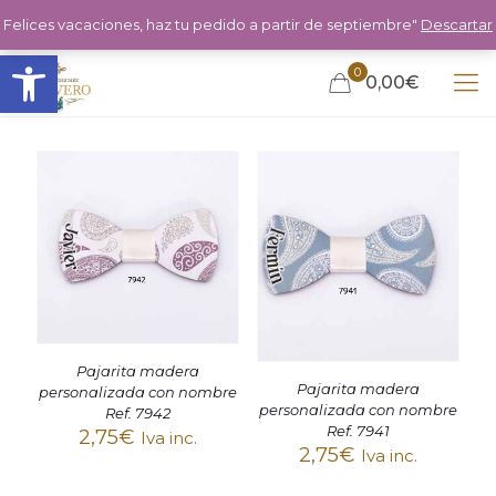
Felices vacaciones, haz tu pedido a partir de septiembre"
Descartar
Abrir barra de herramientas
0
0,00€
Pajarita madera
Pajarita madera
personalizada con nombre
personalizada con nombre
Ref. 7942
Ref. 7941
2,75
€
Iva inc.
2,75
€
Iva inc.