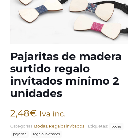
Pajaritas de madera
surtido regalo
invitados mínimo 2
unidades
2,48
€
Iva inc.
Categorías:
Bodas
,
Regalos invitados
Etiquetas:
bodas
pajarita
regalo invitados