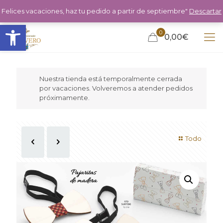
Felices vacaciones, haz tu pedido a partir de septiembre"
Descartar
Abrir barra de herramientas
0
0,00€
Nuestra tienda está temporalmente cerrada
por vacaciones. Volveremos a atender pedidos
próximamente.
Todo