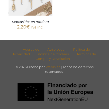
Marcasitios en madera
2,20
€
Iva inc.
Acerca de
Aviso Legal
Política de
Privacidad
Política de Cookies
Términos de
Compra y Devolución
© 2026 Diseño por
Webinlab
| Todos los derechos
reservados |