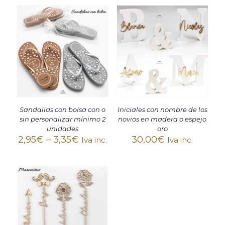
Sandalias con bolsa con o
Iniciales con nombre de los
sin personalizar mínimo 2
novios en madera o espejo
unidades
oro
2,95
€
–
3,35
€
30,00
€
Iva inc.
Iva inc.