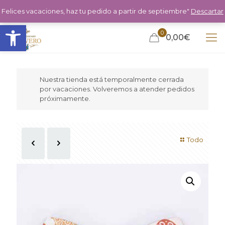
Felices vacaciones, haz tu pedido a partir de septiembre"
Descartar
Abrir barra de herramientas
0
0,00€
Nuestra tienda está temporalmente cerrada
por vacaciones. Volveremos a atender pedidos
próximamente.
Todo