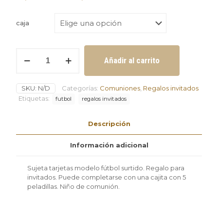
caja
Sujeta
Añadir al carrito
tarjetas
modelo
fútbol
SKU:
N/D
Categorías:
Comuniones
,
Regalos invitados
surtido
cantidad
Etiquetas:
futbol
regalos invitados
Descripción
Información adicional
Sujeta tarjetas modelo fútbol surtido. Regalo para
invitados. Puede completarse con una cajita con 5
peladillas. Niño de comunión.