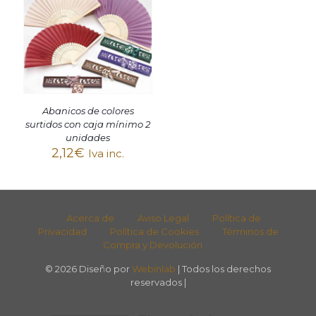
Abanicos de colores
surtidos con caja mínimo 2
unidades
2,12
€
Iva inc.
Acerca de
Aviso Legal
Política de
Privacidad
Política de Cookies
Términos de
Compra y Devolución
© 2026 Diseño por
Webinlab
| Todos los derechos
reservados |