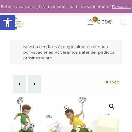
Felices vacaciones, haz tu pedido a partir de septiembre"
Descartar
Abrir barra de herramientas
0
0,00€
Nuestra tienda está temporalmente cerrada
por vacaciones. Volveremos a atender pedidos
próximamente.
Todo