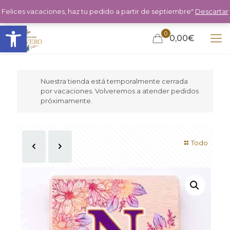
Felices vacaciones, haz tu pedido a partir de septiembre"
Descartar
Abrir barra de herramientas
0
0,00€
Nuestra tienda está temporalmente cerrada
por vacaciones. Volveremos a atender pedidos
próximamente.
Todo