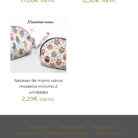
17,00
€
12,50
€
Iva inc.
Iva inc.
Neceser de mano varios
modelos mínimo 2
unidades
2,29
€
Iva inc.
Acerca de
Aviso Legal
Política de
Privacidad
Política de Cookies
Términos de