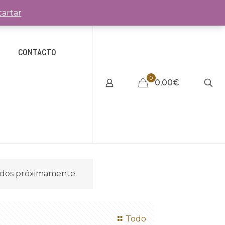
artar
CONTACTO
0
0,00€
idos próximamente.
Todo