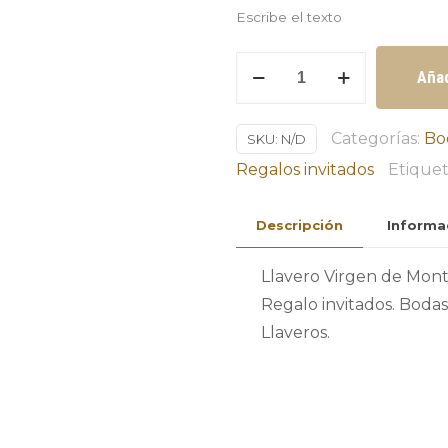
Escribe el texto
Llavero
Añad
Virgen
de
Categorías:
Bo
SKU:
N/D
Montserrat
Regalos invitados
Etiquet
mínimo
10
Descripción
Informa
unidades
cantidad
Llavero Virgen de Mont
Regalo invitados. Boda
Llaveros.