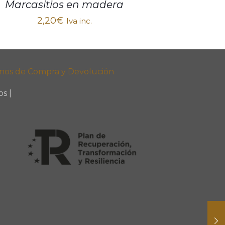
Marcasitios en madera
2,20
€
Iva inc.
nos de Compra y Devolución
s |