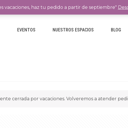
es vacaciones, haz tu pedido a partir de septiembre"
Desc
E
EVENTOS
NUESTROS ESPACIOS
BLOG
ente cerrada por vacaciones. Volveremos a atender ped