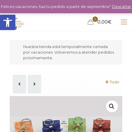
Felices vacaciones, haz tu pedido a partir de septiembre"
Descartar
Abrir barra de herramientas
0
0,00€
Nuestra tienda está temporalmente cerrada
por vacaciones. Volveremos a atender pedidos
próximamente.
Todo