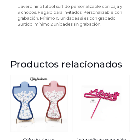
unidades
Llavero niño fútbol surtido personalizable con caja y
cantidad
3 chocos. Regalo para invitados. Personalizable con
grabación. Mínimo 15 unidades si es con grabado.
Surtido. mínimo 2 unidades sin grabación.
Productos relacionados
Cáliz de deseos
Letra niño de comunión