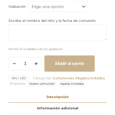
Grabación
Escribe el nombre del niño y la fecha de comunión
Mínimo 15 unidades si es con grabación
Llavero
Añadir al carrito
niño
fútbol
surtido
SKU:
N/D
Categorías:
Comuniones
,
Regalos invitados
personalizable
con
Etiquetas:
llavero. comunión
regalos invitados
caja
y
Descripción
3
chocos
mínimo
Información adicional
2