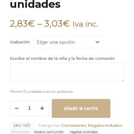
unidades
2,83
€
–
3,03
€
Iva inc.
Grabación
Escribe el nombre de la niña y la fecha de comunión
Mínimo 15 unidades si es con grabación
Llavero
Añadir al carrito
niña
de
comunión
SKU:
N/D
Categorías:
Comuniones
,
Regalos invitados
con
caja
Etiquetas:
llavero. comunión
regalos invitados