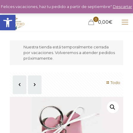
Felices vacaciones, haz tu pedido a partir de septiembre"
Descartar
Abrir barra de herramientas
0
0,00€
Nuestra tienda está temporalmente cerrada
por vacaciones. Volveremos a atender pedidos
próximamente.
Todo