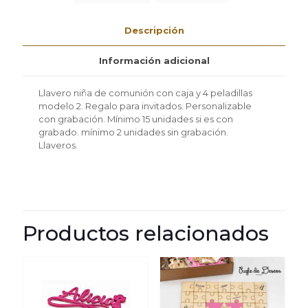
y
4
Descripción
peladillas
modelo
2
Información adicional
mínimo
2
Llavero niña de comunión con caja y 4 peladillas
unidades
modelo 2. Regalo para invitados. Personalizable
cantidad
con grabación. Mínimo 15 unidades si es con
grabado. mínimo 2 unidades sin grabación.
Llaveros.
Productos relacionados