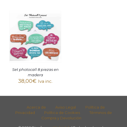
Set photocall 8 piezas en
madera
38,00
€
Iva inc.
Acerca de
Aviso Legal
Política de
Privacidad
Política de Cookies
Términos de
Compra y Devolución