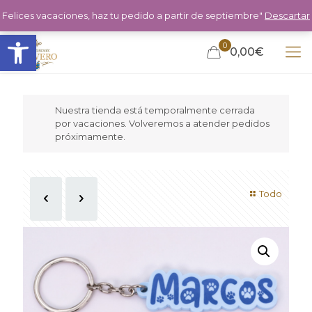
Felices vacaciones, haz tu pedido a partir de septiembre"
Descartar
Abrir barra de herramientas
0
0,00€
Nuestra tienda está temporalmente cerrada
por vacaciones. Volveremos a atender pedidos
próximamente.
Todo