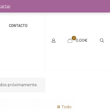
artar
CONTACTO
0
0,00€
idos próximamente.
Todo