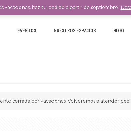
es vacaciones, haz tu pedido a partir de septiembre"
Desc
E
EVENTOS
NUESTROS ESPACIOS
BLOG
ente cerrada por vacaciones. Volveremos a atender ped