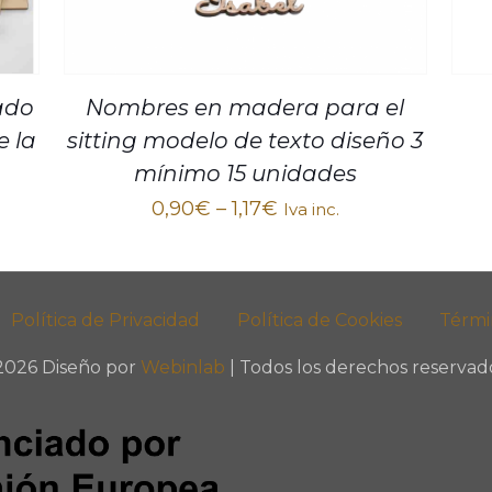
ado
Nombres en madera para el
e la
sitting modelo de texto diseño 3
mínimo 15 unidades
0,90
€
–
1,17
€
Iva inc.
Política de Privacidad
Política de Cookies
Térmi
2026 Diseño por
Webinlab
| Todos los derechos reservado