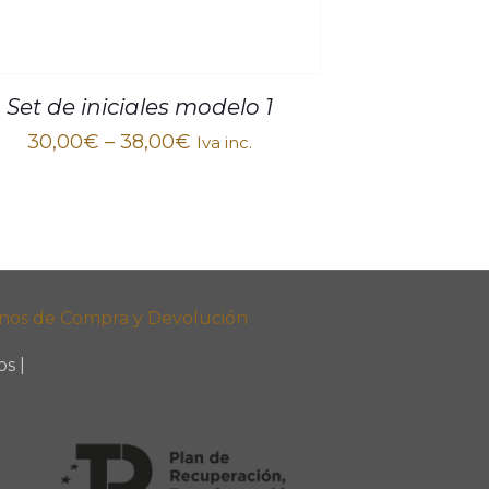
Set de iniciales modelo 1
30,00
€
–
38,00
€
Iva inc.
nos de Compra y Devolución
s |