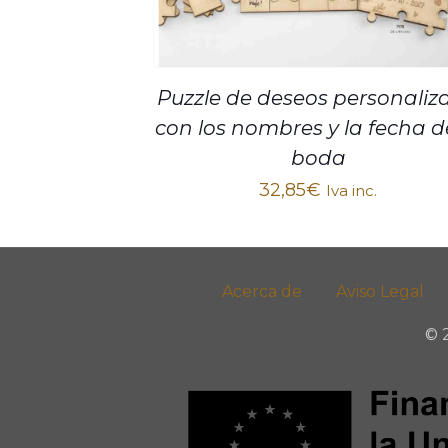
Puzzle de deseos personaliz
con los nombres y la fecha d
boda
32,85
€
Iva inc.
Acerca de
Aviso Legal
© 