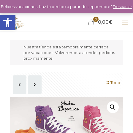
Felices vacaciones, haz tu pedido a partir de septiembre"
Descartar
Abrir barra de herramientas
0
0,00€
Nuestra tienda está temporalmente cerrada
por vacaciones. Volveremos a atender pedidos
próximamente.
Todo