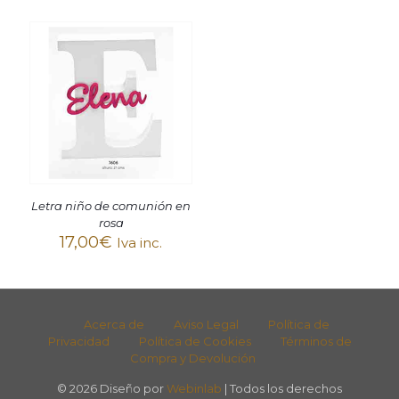
Letra niño de comunión en
rosa
17,00
€
Iva inc.
Acerca de
Aviso Legal
Política de
Privacidad
Política de Cookies
Términos de
Compra y Devolución
© 2026 Diseño por
Webinlab
| Todos los derechos