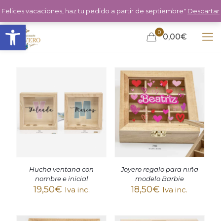
Felices vacaciones, haz tu pedido a partir de septiembre"
Descartar
Abrir barra de herramientas
0
0,00€
Hucha ventana con
Joyero regalo para niña
nombre e inicial
modelo Barbie
19,50
€
18,50
€
Iva inc.
Iva inc.