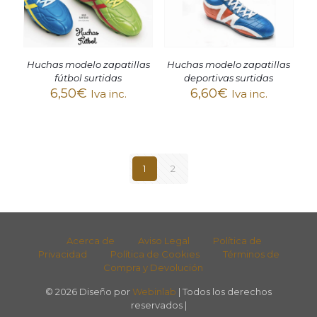
Huchas modelo zapatillas
Huchas modelo zapatillas
fútbol surtidas
deportivas surtidas
6,50
€
6,60
€
Iva inc.
Iva inc.
1
2
Acerca de
Aviso Legal
Política de
Privacidad
Política de Cookies
Términos de
Compra y Devolución
© 2026 Diseño por
Webinlab
| Todos los derechos
reservados |