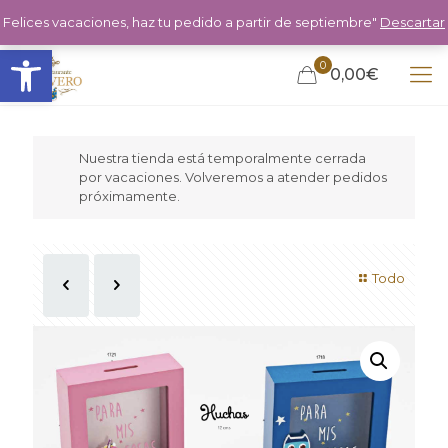
Felices vacaciones, haz tu pedido a partir de septiembre"
Descartar
Abrir barra de herramientas
0
0,00€
Nuestra tienda está temporalmente cerrada
por vacaciones. Volveremos a atender pedidos
próximamente.
Todo