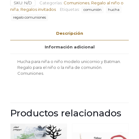
SKU:
N/D
Categorías:
Comuniones
,
Regalo al niño o
niño
modelo
niña
,
Regalos invitados
Etiquetas:
comunión
hucha
unicornio
regalo comuniones
y
Batman
cantidad
Descripción
Información adicional
Hucha para niña o niño modelo unicornio y Batman.
Regalo para el niño o la niña de comunión.
Comuniones.
Productos relacionados