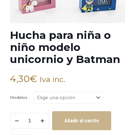
Hucha para niña o
niño modelo
unicornio y Batman
4,30
€
Iva inc.
Modelos
Hucha
Añadir al carrito
para
niña
o