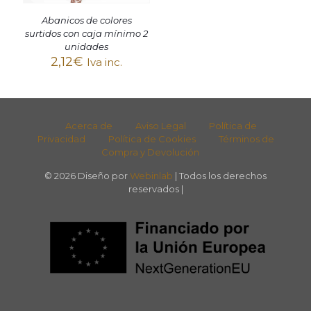
Abanicos de colores
surtidos con caja mínimo 2
unidades
2,12
€
Iva inc.
Acerca de
Aviso Legal
Política de
Privacidad
Política de Cookies
Términos de
Compra y Devolución
© 2026 Diseño por
Webinlab
| Todos los derechos
reservados |