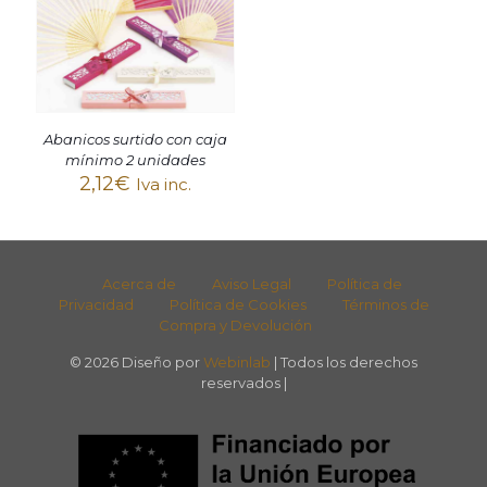
Abanicos surtido con caja
mínimo 2 unidades
2,12
€
Iva inc.
Acerca de
Aviso Legal
Política de
Privacidad
Política de Cookies
Términos de
Compra y Devolución
© 2026 Diseño por
Webinlab
| Todos los derechos
reservados |