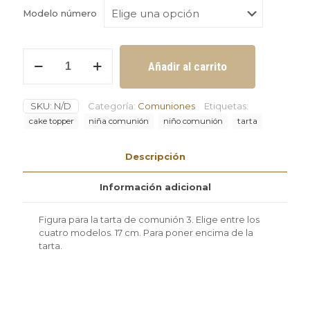
Modelo número
Figura
Añadir al carrito
para
la
tarta
SKU:
N/D
Categoría:
Comuniones
Etiquetas:
de
comunión
cake topper
niña comunión
niño comunión
tarta
3
cantidad
Descripción
Información adicional
Figura para la tarta de comunión 3. Elige entre los
cuatro modelos. 17 cm. Para poner encima de la
tarta.