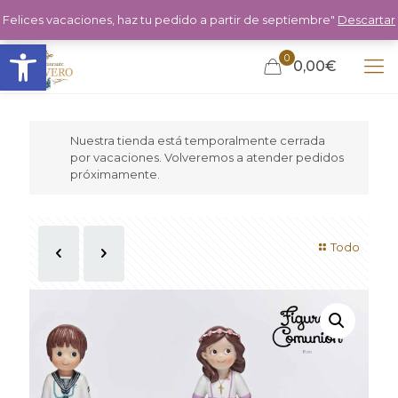
Felices vacaciones, haz tu pedido a partir de septiembre"
Descartar
Abrir barra de herramientas
0
0,00€
Nuestra tienda está temporalmente cerrada
por vacaciones. Volveremos a atender pedidos
próximamente.
Todo