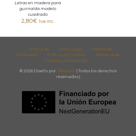
Letras en madera para
guirnalda modelo
cuadrado
2,80
€
Iva inc.
Acerca de
Aviso Legal
Política de
Privacidad
Política de Cookies
Términos de
Compra y Devolución
© 2026 Diseño por
Webinlab
| Todos los derechos
reservados |