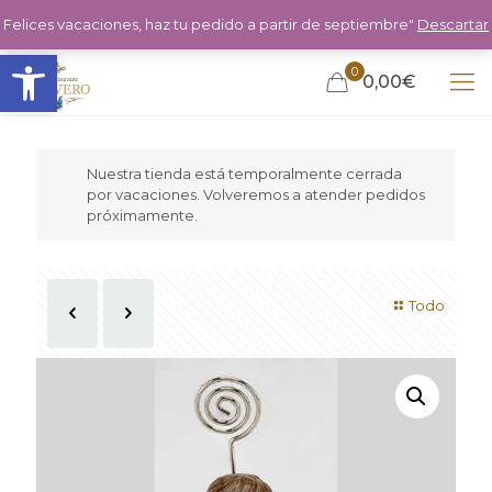
Felices vacaciones, haz tu pedido a partir de septiembre"
Descartar
Abrir barra de herramientas
0
0,00€
Nuestra tienda está temporalmente cerrada
por vacaciones. Volveremos a atender pedidos
próximamente.
Todo