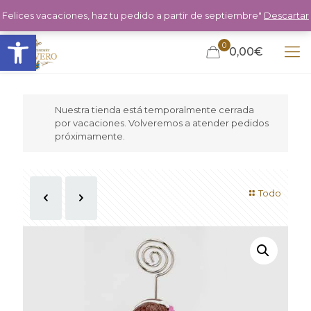
Felices vacaciones, haz tu pedido a partir de septiembre"
Descartar
Abrir barra de herramientas
0
0,00€
Nuestra tienda está temporalmente cerrada
por vacaciones. Volveremos a atender pedidos
próximamente.
Todo