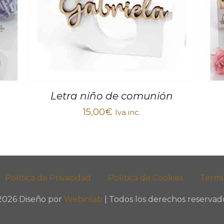
Letra niño de comunión
15,00
€
Iva inc.
Política de Privacidad
Política de Cookies
Térmi
2026 Diseño por
Webinlab
| Todos los derechos reservado