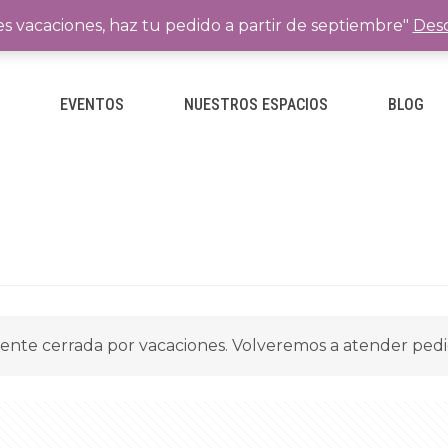
es vacaciones, haz tu pedido a partir de septiembre"
Desc
E
EVENTOS
NUESTROS ESPACIOS
BLOG
ente cerrada por vacaciones. Volveremos a atender ped