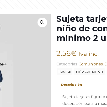
Sujeta tarje
niño de co
mínimo 2 u
2,56
€
Iva inc.
Categorías:
Comuniones
,
D
figurita
niño comunión
Descripción
Sujeta tarjetas figurit
decoración para la mes