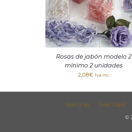
Rosas de jabón modelo 2
mínimo 2 unidades
2,08
€
Iva inc.
Acerca de
Aviso Legal
© 