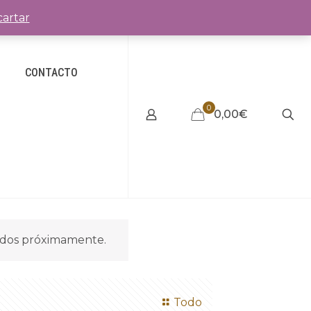
artar
CONTACTO
0
0,00€
idos próximamente.
Todo