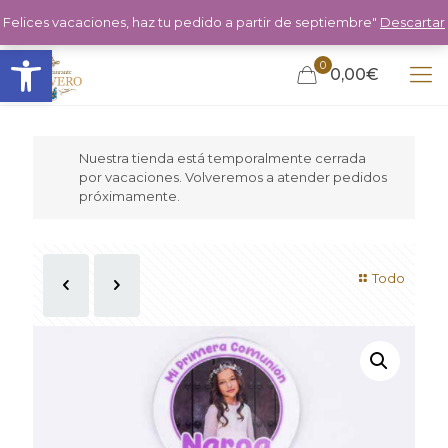
Felices vacaciones, haz tu pedido a partir de septiembre"
Descartar
Abrir barra de herramientas
0
0,00€
Nuestra tienda está temporalmente cerrada
por vacaciones. Volveremos a atender pedidos
próximamente.
Todo