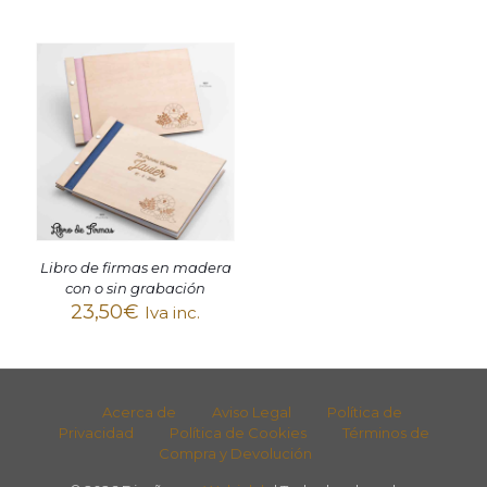
Libro de firmas en madera
con o sin grabación
23,50
€
Iva inc.
Acerca de
Aviso Legal
Política de
Privacidad
Política de Cookies
Términos de
Compra y Devolución