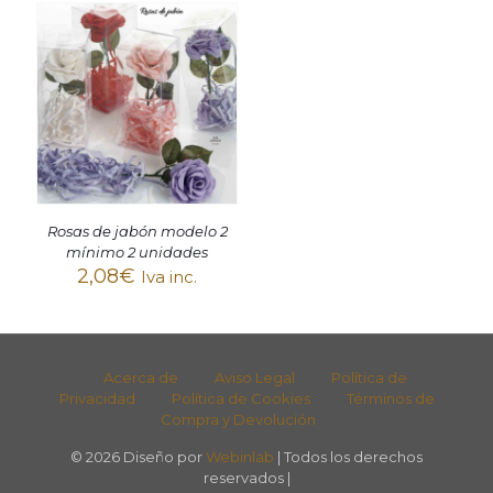
Rosas de jabón modelo 2
mínimo 2 unidades
2,08
€
Iva inc.
Acerca de
Aviso Legal
Política de
Privacidad
Política de Cookies
Términos de
Compra y Devolución
© 2026 Diseño por
Webinlab
| Todos los derechos
reservados |