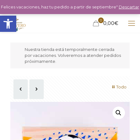
Felices vacaciones, haz tu pedido a partir de septiembre"
Descartar
Abrir barra de herramientas
0
0,00€
Nuestra tienda está temporalmente cerrada
por vacaciones. Volveremos a atender pedidos
próximamente.
Todo