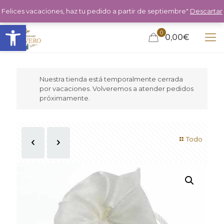
Felices vacaciones, haz tu pedido a partir de septiembre"
Descartar
Abrir barra de herramientas
0
0,00€
Nuestra tienda está temporalmente cerrada
por vacaciones. Volveremos a atender pedidos
próximamente.
Todo