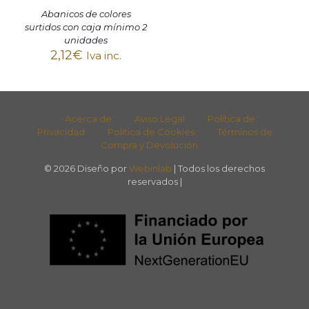
Abanicos de colores
surtidos con caja mínimo 2
unidades
2,12
€
Iva inc.
Acerca de
Aviso Legal
Política de
Privacidad
Política de Cookies
Términos de
Compra y Devolución
© 2026 Diseño por
Webinlab
| Todos los derechos
reservados |