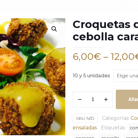
Croquetas 
cebolla ca
6,00
€
–
12,00
10 y 5 unidades
Croquetas
Añad
de
morcilla
Categorías:
Co
SKU:
N/D
con
ensaladas
Etiquetas:
com
cebolla