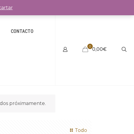
artar
CONTACTO
0
0,00€
idos próximamente.
Todo