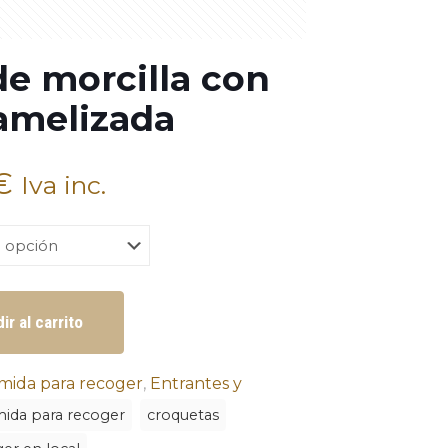
de morcilla con
ramelizada
€
Iva inc.
ir al carrito
mida para recoger
,
Entrantes y
ida para recoger
croquetas