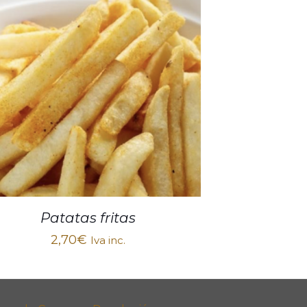
Patatas fritas
2,70
€
Iva inc.