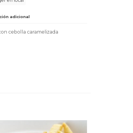
er en local
ción adicional
con cebolla caramelizada