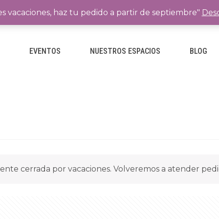
es vacaciones, haz tu pedido a partir de septiembre"
Desc
E
EVENTOS
NUESTROS ESPACIOS
BLOG
ente cerrada por vacaciones. Volveremos a atender ped