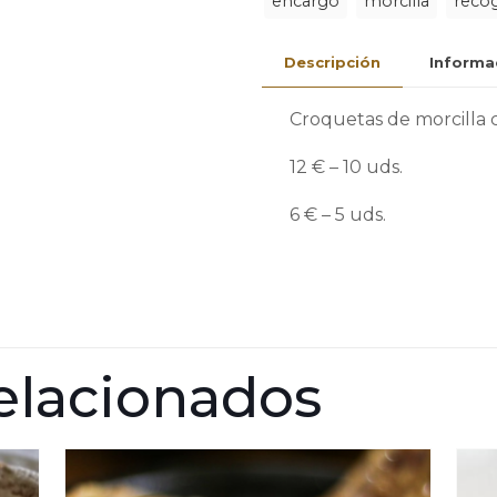
caramelizada
encargo
morcilla
recog
cantidad
Descripción
Informa
Croquetas de morcilla 
12 € – 10 uds.
6 € – 5 uds.
elacionados