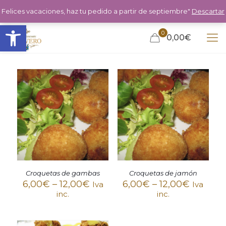
Felices vacaciones, haz tu pedido a partir de septiembre"
Descartar
Abrir barra de herramientas
0
0,00€
Croquetas de gambas
Croquetas de jamón
6,00
€
–
12,00
€
6,00
€
–
12,00
€
Iva
Iva
inc.
inc.