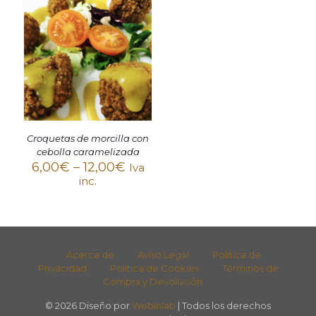
Croquetas de morcilla con
cebolla caramelizada
6,00
€
–
12,00
€
Iva
inc.
Acerca de
Aviso Legal
Política de
Privacidad
Política de Cookies
Términos de
Compra y Devolución
© 2026 Diseño por
Webinlab
| Todos los derechos