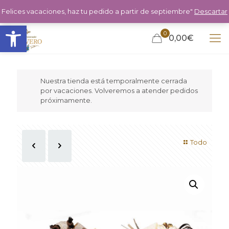
Felices vacaciones, haz tu pedido a partir de septiembre"
Descartar
Abrir barra de herramientas
0
0,00€
Nuestra tienda está temporalmente cerrada
por vacaciones. Volveremos a atender pedidos
próximamente.
Todo