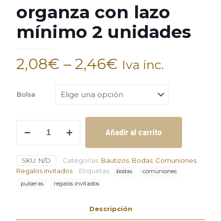
organza con lazo
mínimo 2 unidades
2,08
€
–
2,46
€
Iva inc.
Bolsa
Pulsera
Añadir al carrito
surtido
con
o
SKU:
N/D
Categorías:
Bautizos
,
Bodas
,
Comuniones
,
sin
bolsa
Regalos invitados
Etiquetas:
bodas
comuniones
de
pulseras
regalos invitados
organza
con
lazo
Descripción
mínimo