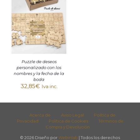
Puzzle de deseos
personalizado con los
nombres y la fecha de la
boda
32,85
€
Iva inc.
Acerca de
Aviso Legal
Política de
Privacidad
Política de Cookies
Términos de
Compra y Devolución
© 2026 Diseño por
Webinlab
| Todos los derechos