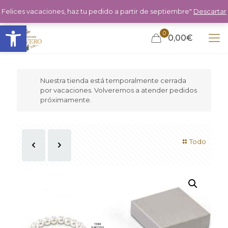
Felices vacaciones, haz tu pedido a partir de septiembre"
Descartar
Abrir barra de herramientas
0
0,00€
Nuestra tienda está temporalmente cerrada
por vacaciones. Volveremos a atender pedidos
próximamente.
Todo