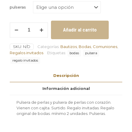
pulseras
Pulsera
Añadir al carrito
de
perlas
surtido
SKU:
N/D
Categorías:
Bautizos
,
Bodas
,
Comuniones
,
mínimo
2
Regalos invitados
Etiquetas:
bodas
pulsera
unidades
regalo invitados
cantidad
Descripción
Información adicional
Pulsera de perlas y pulsera de perlas con corazón.
Vienen con cajita. Surtido. Regalo invitadas. Regalo
original de bodas. mínimo 2 unidades. Pulseras.