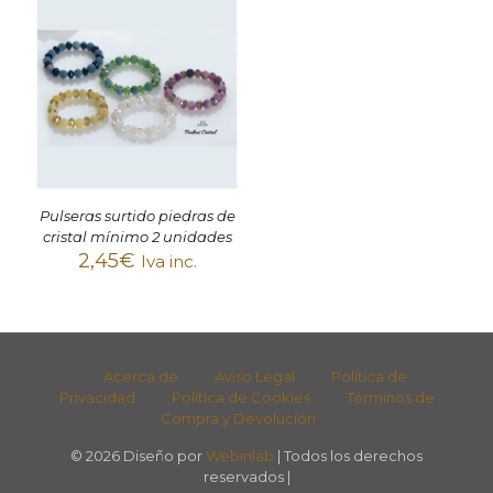
Pulseras surtido piedras de
cristal mínimo 2 unidades
2,45
€
Iva inc.
Acerca de
Aviso Legal
Política de
Privacidad
Política de Cookies
Términos de
Compra y Devolución
© 2026 Diseño por
Webinlab
| Todos los derechos
reservados |