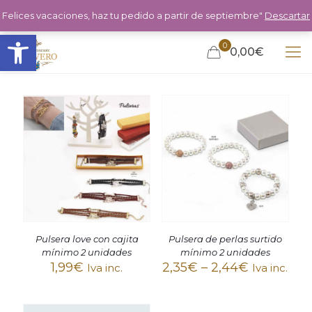
Felices vacaciones, haz tu pedido a partir de septiembre"
Descartar
Abrir barra de herramientas
0
0,00€
Pulsera love con cajita
Pulsera de perlas surtido
mínimo 2 unidades
mínimo 2 unidades
1,99
€
2,35
€
–
2,44
€
Iva inc.
Iva inc.