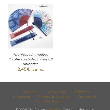
Abanicos con motivos
florales con bolsa mínimo 2
unidades
2,45
€
Iva inc.
Acerca de
Aviso Legal
Política de
Privacidad
Política de Cookies
Términos de
Compra y Devolución
© 2026 Diseño por
Webinlab
| Todos los derechos