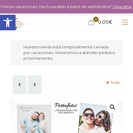
Felices vacaciones, haz tu pedido a partir de septiembre"
Descartar
Abrir barra de herramientas
0
0,00€
Nuestra tienda está temporalmente cerrada
por vacaciones. Volveremos a atender pedidos
próximamente.
Todo