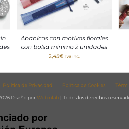
sin
Abanicos con motivos florales
ades
con bolsa mínimo 2 unidades
2,45
€
Iva inc.
Política de Privacidad
Política de Cookies
Térmi
2026 Diseño por
Webinlab
| Todos los derechos reservado