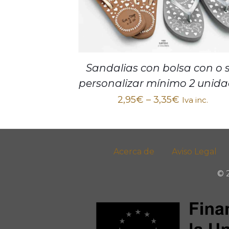
Sandalias con bolsa con o 
personalizar mínimo 2 unid
2,95
€
–
3,35
€
Iva inc.
Acerca de
Aviso Legal
© 