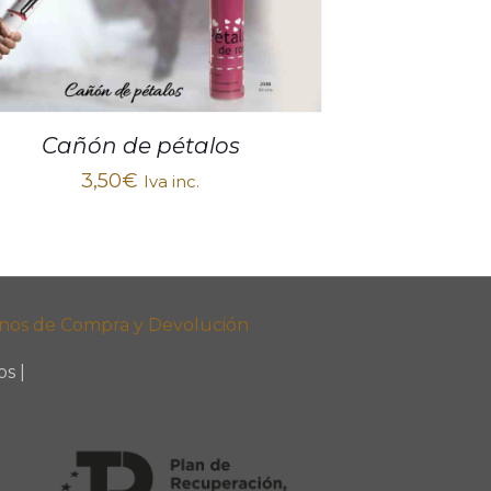
Cañón de pétalos
3,50
€
Iva inc.
nos de Compra y Devolución
s |