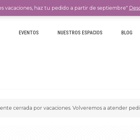
es vacaciones, haz tu pedido a partir de septiembre"
Desc
E
EVENTOS
NUESTROS ESPACIOS
BLOG
ente cerrada por vacaciones. Volveremos a atender ped