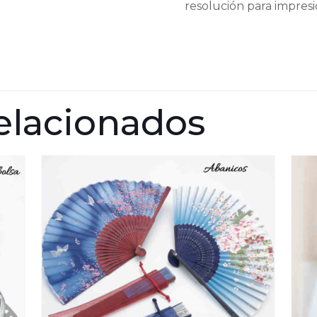
resolución para impres
cantidad
elacionados