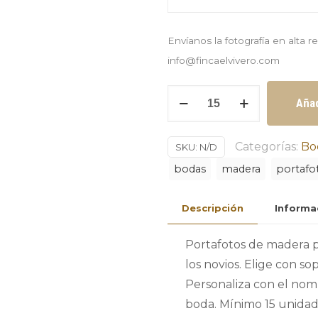
Envíanos la fotografía en alta 
info@fincaelvivero.com
Portafotos
Añad
de
madera
Categorías:
Bo
SKU:
N/D
personalizado
bodas
madera
portafo
con
fotografía
Descripción
Informa
de
los
Portafotos de madera p
novios
los novios. Elige con so
soporte
Personaliza con el nomb
o
boda. Mínimo 15 unidade
imán