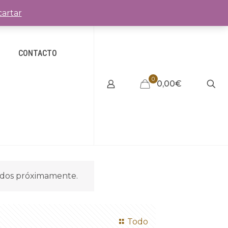
artar
CONTACTO
0
0,00€
idos próximamente.
Todo