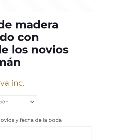
 de madera
ado con
de los novios
imán
Iva inc.
novios y fecha de la boda