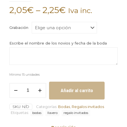
2,05
€
–
2,25
€
Iva inc.
Grabación
Escribe el nombre de los novios y fecha de la boda
Mínimo 15 unidades
Llavero
Añadir al carrito
linterna
regalo
invitados
SKU:
N/D
Categorías:
Bodas
,
Regalos invitados
de
boda
Etiquetas:
bodas
llavero
regalo invitados
mínimo
2