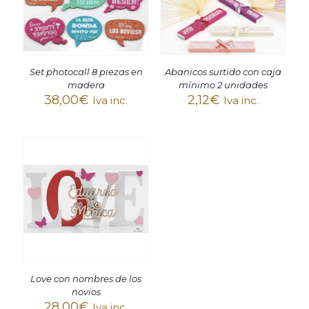
Set photocall 8 piezas en
Abanicos surtido con caja
madera
mínimo 2 unidades
38,00
€
2,12
€
Iva inc.
Iva inc.
Love con nombres de los
novios
28,00
€
Iva inc.