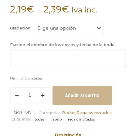
2,19
€
–
2,39
€
Iva inc.
Grabación
Escribe el nombre de los novios y fecha de la boda
Mínimo 15 unidades
Llavero
Añadir al carrito
con
herramientas
regalo
SKU:
N/D
Categorías:
Bodas
,
Regalos invitados
invitados
de
Etiquetas:
bodas
llavero
regalo invitados
boda
mínimo
Descripción