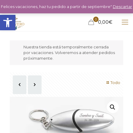
Felices vacaciones, haz tu pedido a partir de septiembre"
Descartar
Abrir barra de herramientas
0
0,00€
Nuestra tienda está temporalmente cerrada
por vacaciones. Volveremos a atender pedidos
próximamente.
Todo