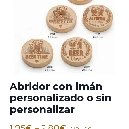
Abridor con imán
personalizado o sin
personalizar
1,95
€
–
2,80
€
Iva inc.