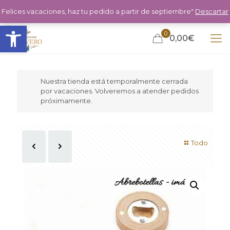
Felices vacaciones, haz tu pedido a partir de septiembre"
Descartar
Abrir barra de herramientas
0
0,00€
Nuestra tienda está temporalmente cerrada
por vacaciones. Volveremos a atender pedidos
próximamente.
Todo