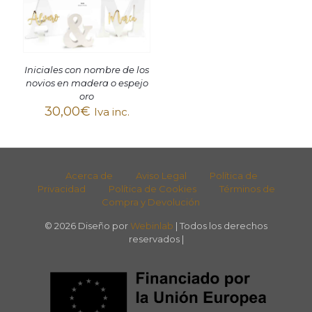
Iniciales con nombre de los
novios en madera o espejo
oro
30,00
€
Iva inc.
Acerca de
Aviso Legal
Política de
Privacidad
Política de Cookies
Términos de
Compra y Devolución
© 2026 Diseño por
Webinlab
| Todos los derechos
reservados |