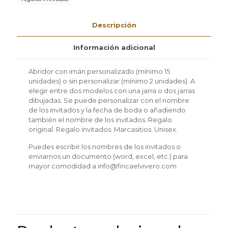
cantidad
Descripción
Información adicional
Abridor con imán personalizado (mínimo 15
unidades) o sin personalizar (mínimo 2 unidades). A
elegir entre dos modelos con una jarra o dos jarras
dibujadas. Se puede personalizar con el nombre
de los invitados y la fecha de boda o añadiendo
también el nombre de los invitados. Regalo
original. Regalo invitados. Marcasitios. Unisex.
Puedes escribir los nombres de los invitados o
enviarnos un documento (word, excel, etc.) para
mayor comodidad a info@fincaelvivero.com