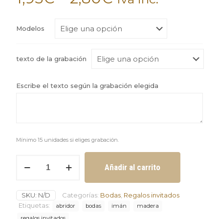
Modelos
texto de la grabación
Escribe el texto según la grabación elegida
Mínimo 15 unidades si eliges grabación.
Abridor
Añadir al carrito
con
imán
personalizado
SKU:
N/D
Categorías:
Bodas
,
Regalos invitados
o
sin
Etiquetas:
abridor
bodas
imán
madera
personalizar
regalos invitados