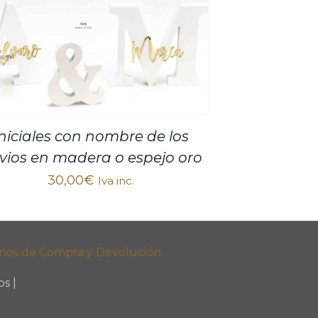
Iniciales con nombre de los
vios en madera o espejo oro
30,00
€
Iva inc.
nos de Compra y Devolución
s |