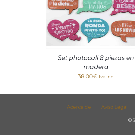
Set photocall 8 piezas en
madera
38,00
€
Iva inc.
Acerca de
Aviso Legal
© 