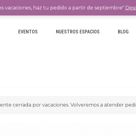
es vacaciones, haz tu pedido a partir de septiembre"
Desc
E
EVENTOS
NUESTROS ESPACIOS
BLOG
ente cerrada por vacaciones. Volveremos a atender ped