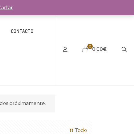
artar
CONTACTO
0
0,00€
idos próximamente.
Todo