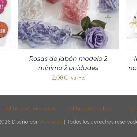
Rosas de jabón modelo 2
mínimo 2 unidades
no
2,08
€
Iva inc.
Política de Privacidad
Política de Cookies
Térmi
2026 Diseño por
Webinlab
| Todos los derechos reservado