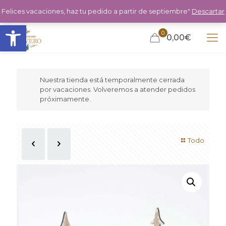
Felices vacaciones, haz tu pedido a partir de septiembre"
Descartar
Abrir barra de herramientas
0
0,00€
Nuestra tienda está temporalmente cerrada
por vacaciones. Volveremos a atender pedidos
próximamente.
Todo