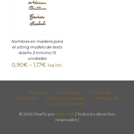
Nombres en madera para
el sitting modelo de texto
diseño 3 mínimo 15
unidades
0,90
€
–
1,17
€
Iva inc.
Acerca de
Aviso Legal
Política de
Privacidad
Política de Cookies
Términos de
Compra y Devolución
© 2026 Diseño por
Webinlab
| Todos los derechos
reservados |