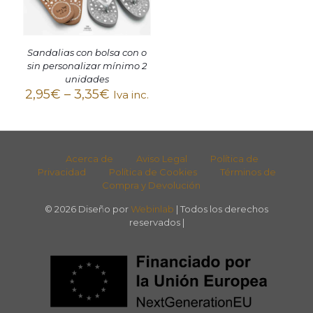
Sandalias con bolsa con o
sin personalizar mínimo 2
unidades
2,95
€
–
3,35
€
Iva inc.
Acerca de
Aviso Legal
Política de
Privacidad
Política de Cookies
Términos de
Compra y Devolución
© 2026 Diseño por
Webinlab
| Todos los derechos
reservados |