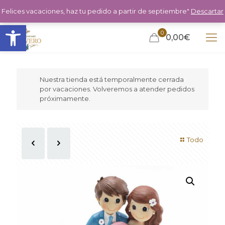
Felices vacaciones, haz tu pedido a partir de septiembre"
Descartar
Abrir barra de herramientas
0
0,00€
Nuestra tienda está temporalmente cerrada
por vacaciones. Volveremos a atender pedidos
próximamente.
Todo